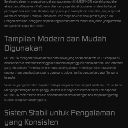
Salah satu alasan mengapa banyak pengguna memilih MESINKOIN adalah kemudahan
akses yang ditawarkan. Platform ini dirancang agar dapat digunakan melalui berbagai
perangkat, baik komputer desktop, laptop, maupun smartphone. Tampilan yang responsif
membuat setiap fitur tetap mudah ditemukan tanpa harus melalui proses yang rumit.
Dengan demikian, pengguna dapat mengakses informasi maupun layanan yang tersedia
dengan lebih cepat dan efisien.
Tampilan Modern dan Mudah
Digunakan
MESINKOIN mengedepankan desain antarmuka yang bersih dan terstruktur. Setiap menu
disusun secara sistematis sehingga memudahkan pengguna dalam menemukan informasi
yang dibutuhkan. Pendekatan ini membuat pengalaman menjelajah situs terasa lebih
nyaman, terutama bagi pengguna baru yang belum familiar dengan berbagai fitur yang
tersedia.
Selain itu, pengoptimalan tampilan pada perangkat mobile menjadi salah satu fokus utama.
Mengingat sebagian besar pengguna saat ini mengakses internet melalui smartphone,
MESINKOIN memastikan seluruh halaman dapat dimuat dengan baik tanpa mengurangi
kualitas pengalaman pengguna.
Sistem Stabil untuk Pengalaman
yang Konsisten