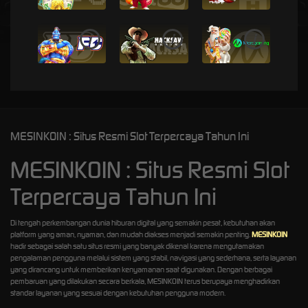
i
i
i
MESINKOIN : Situs Resmi Slot Terpercaya Tahun Ini
MESINKOIN : Situs Resmi Slot
Terpercaya Tahun Ini
Di tengah perkembangan dunia hiburan digital yang semakin pesat, kebutuhan akan
platform yang aman, nyaman, dan mudah diakses menjadi semakin penting.
MESINKOIN
hadir sebagai salah satu situs resmi yang banyak dikenal karena mengutamakan
pengalaman pengguna melalui sistem yang stabil, navigasi yang sederhana, serta layanan
yang dirancang untuk memberikan kenyamanan saat digunakan. Dengan berbagai
pembaruan yang dilakukan secara berkala, MESINKOIN terus berupaya menghadirkan
standar layanan yang sesuai dengan kebutuhan pengguna modern.