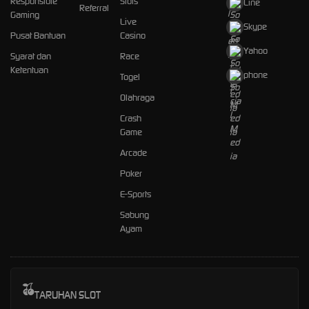
Responsible
Slots
Line
Referral
Gaming
Live
Skype
Pusat Bantuan
Casino
Yahoo
Syarat dan
Race
Ketentuan
phone
Togel
Olahraga
Crash
Game
Arcade
Poker
E-Sports
Sabung
Ayam
TARUHAN SLOT