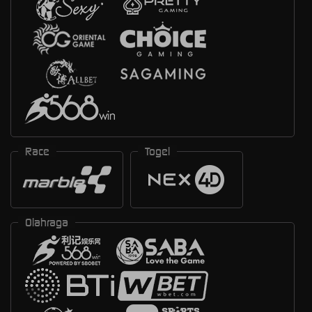
Race
Togel
Olahraga