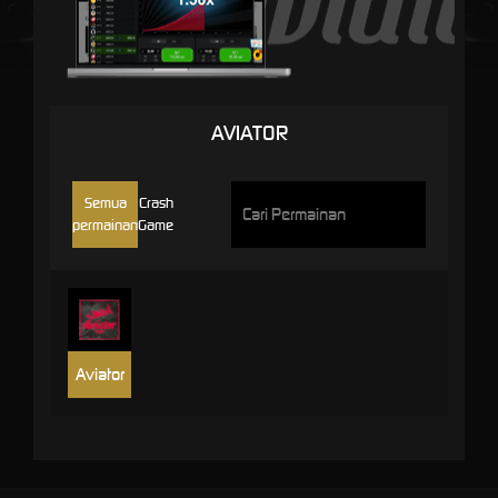
AVIATOR
Semua
Crash
permainan
Game
Aviator