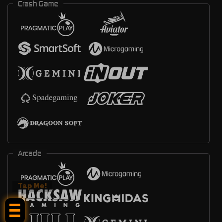
Crash Game
Arcade
Tap Me!