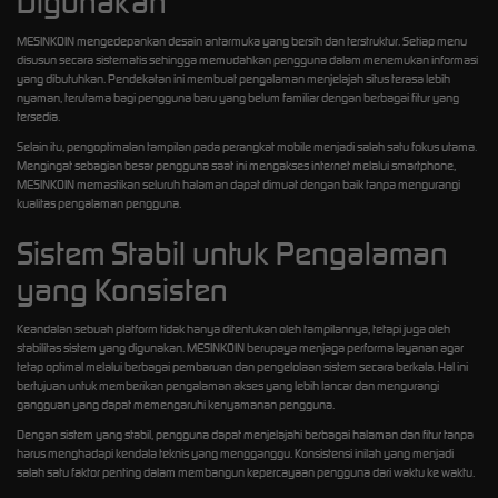
Digunakan
MESINKOIN mengedepankan desain antarmuka yang bersih dan terstruktur. Setiap menu
disusun secara sistematis sehingga memudahkan pengguna dalam menemukan informasi
yang dibutuhkan. Pendekatan ini membuat pengalaman menjelajah situs terasa lebih
nyaman, terutama bagi pengguna baru yang belum familiar dengan berbagai fitur yang
tersedia.
Selain itu, pengoptimalan tampilan pada perangkat mobile menjadi salah satu fokus utama.
Mengingat sebagian besar pengguna saat ini mengakses internet melalui smartphone,
MESINKOIN memastikan seluruh halaman dapat dimuat dengan baik tanpa mengurangi
kualitas pengalaman pengguna.
Sistem Stabil untuk Pengalaman
yang Konsisten
Keandalan sebuah platform tidak hanya ditentukan oleh tampilannya, tetapi juga oleh
stabilitas sistem yang digunakan. MESINKOIN berupaya menjaga performa layanan agar
tetap optimal melalui berbagai pembaruan dan pengelolaan sistem secara berkala. Hal ini
bertujuan untuk memberikan pengalaman akses yang lebih lancar dan mengurangi
gangguan yang dapat memengaruhi kenyamanan pengguna.
Dengan sistem yang stabil, pengguna dapat menjelajahi berbagai halaman dan fitur tanpa
harus menghadapi kendala teknis yang mengganggu. Konsistensi inilah yang menjadi
salah satu faktor penting dalam membangun kepercayaan pengguna dari waktu ke waktu.