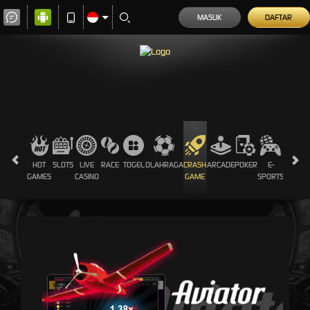
MASUK
DAFTAR
HOT
SLOTS
LIVE
RACE
TOGEL
OLAHRAGA
CRASH
ARCADE
POKER
E-
SABUN
GAMES
CASINO
GAME
SPORTS
AYAM