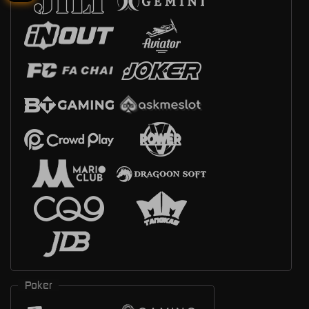
Poker