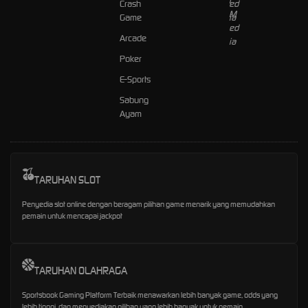
Crash
Game
Arcade
Poker
E-Sports
Sabung
Ayam
TARUHAN SLOT
Penyedia slot online dengan beragam pilihan game menarik yang memudahkan
pemain untuk mencapai jackpot
TARUHAN OLAHRAGA
Sportsbook Gaming Platform Terbaik menawarkan lebih banyak game, odds yang
lebih tinggi, dan menyediakan pilihan yang lebih banyak untuk pemain.