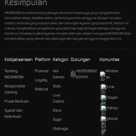
Kesimpulan
MESINKOIN terus berkembang sebagai situs resmi terpercaya yang mengutamakan
kemudahan akses, stabilitas sistem, serta kenyamanan pengguna. Dengan tampilan
modern, informasi yang tersusun jelas, dan dukungan layanan yang responsif, platform ini
mampu menghadirkan pengalaman yang lebih baik bagi berbagai kalangan pengguna.
Komitmen terhadap kualitas layanan menjadi salah satu alasan mengapa MESINKOIN tetap
menjadi pilihan yang relevan dan dipercaya oleh banyak pengguna hingga tahun ini.
Kebijaksanaan
Platform
Kategori
Dukungan
Komunitas
Tentang
Promosi
Hot
+62858692
Whatsa
MESINKOIN
Games
60544
pp
Loyalty
Responsible
Slots
Line
Referral
Gaming
Live
Skype
Pusat Bantuan
Casino
Yahoo
Syarat dan
Race
Ketentuan
phone
Togel
Olahraga